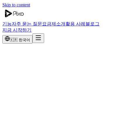
Skip to content
기능
자주 묻는 질문
요금제
소개
활용 사례
블로그
지금 시작하기
🇰🇷 한국어
오리지널 영상을 만드는 Opus Clip 대안
Opus Clip은 기존 영상을 잘라 쇼츠로 만듭니다. Pixo는 프롬프
트만으로 오리지널 영상을 생성합니다 — AI 에이전트가 대본
을 쓰고, 스토리보드를 짜고, 완성된 1080p 영상까지 편집합니