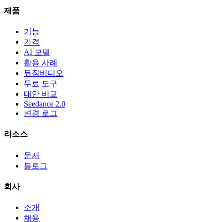
제품
기능
가격
AI 모델
활용 사례
뮤직비디오
무료 도구
대안 비교
Seedance 2.0
변경 로그
리소스
문서
블로그
회사
소개
채용