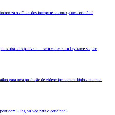
roniza os lábios dos intérpretes e entrega um corte final
ginais atrás das palavras — sem colocar um keyframe sequer.
ailuo para uma produção de videoclipe com múltiplos modelos.
 polir com Kling ou Veo para o corte final.