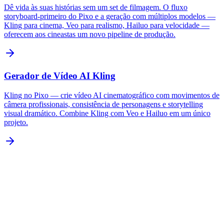
Dê vida às suas histórias sem um set de filmagem. O fluxo
storyboard-primeiro do Pixo e a geração com múltiplos modelos —
Kling para cinema, Veo para realismo, Hailuo para velocidade —
oferecem aos cineastas um novo pipeline de produção.
Gerador de Vídeo AI Kling
Kling no Pixo — crie vídeo AI cinematográfico com movimentos de
câmera profissionais, consistência de personagens e storytelling
visual dramático. Combine Kling com Veo e Hailuo em um único
projeto.