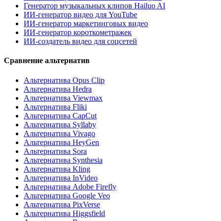
Генератор музыкальных клипов Hailuo AI
ИИ-генератор видео для YouTube
ИИ-генератор маркетинговых видео
ИИ-генератор короткометражек
ИИ-создатель видео для соцсетей
Сравнение альтернатив
Альтернатива Opus Clip
Альтернатива Hedra
Альтернатива Viewmax
Альтернатива Fliki
Альтернатива CapCut
Альтернатива Syllaby
Альтернатива Vivago
Альтернатива HeyGen
Альтернатива Sora
Альтернатива Synthesia
Альтернатива Kling
Альтернатива InVideo
Альтернатива Adobe Firefly
Альтернатива Google Veo
Альтернатива PixVerse
Альтернатива Higgsfield