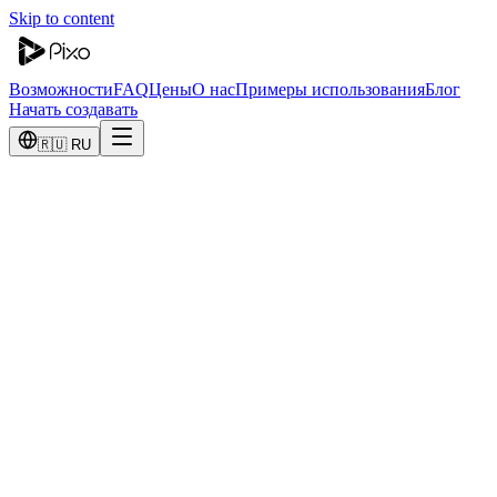
Skip to content
Возможности
FAQ
Цены
О нас
Примеры использования
Блог
Начать создавать
🇷🇺 RU