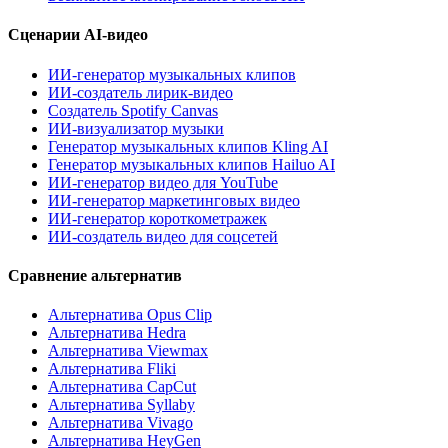
Сценарии AI-видео
ИИ-генератор музыкальных клипов
ИИ-создатель лирик-видео
Создатель Spotify Canvas
ИИ-визуализатор музыки
Генератор музыкальных клипов Kling AI
Генератор музыкальных клипов Hailuo AI
ИИ-генератор видео для YouTube
ИИ-генератор маркетинговых видео
ИИ-генератор короткометражек
ИИ-создатель видео для соцсетей
Сравнение альтернатив
Альтернатива Opus Clip
Альтернатива Hedra
Альтернатива Viewmax
Альтернатива Fliki
Альтернатива CapCut
Альтернатива Syllaby
Альтернатива Vivago
Альтернатива HeyGen