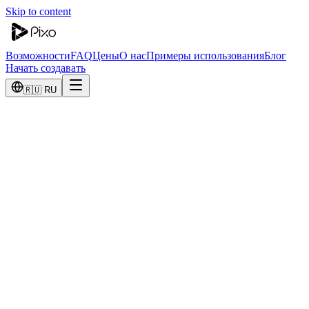
Skip to content
Возможности
FAQ
Цены
О нас
Примеры использования
Блог
Начать создавать
🇷🇺 RU
Почему Pixo?