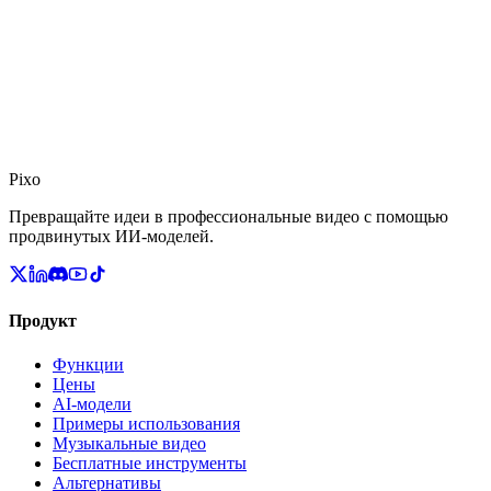
Мы — небольшая, быстро движущаяся команда. Если вы
увлечены ИИ-видео и хотите строить будущее, мы хотим вас
услышать.
Мы всегда ищем выдающихся инженеров и дизайнеров. У нас
нет конкретных открытых вакансий прямо сейчас, но если вы
считаете, что можете внести вклад, напишите нам.
Pixo
Отправьте нам портфолио/GitHub
Превращайте идеи в профессиональные видео с помощью
продвинутых ИИ-моделей.
Продукт
Функции
Цены
AI-модели
Примеры использования
Музыкальные видео
Бесплатные инструменты
Альтернативы