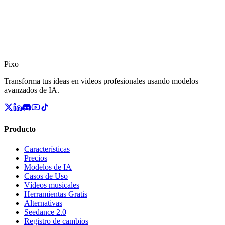
quieres construir el futuro, queremos saber de ti.
Siempre buscamos ingenieros y diseñadores excepcionales. No
tenemos vacantes específicas abiertas ahora, pero si crees que
puedes marcar la diferencia, contáctanos.
Pixo
Envíanos tu portafolio/GitHub
Transforma tus ideas en videos profesionales usando modelos
avanzados de IA.
Producto
Características
Precios
Modelos de IA
Casos de Uso
Vídeos musicales
Herramientas Gratis
Alternativas
Seedance 2.0
Registro de cambios