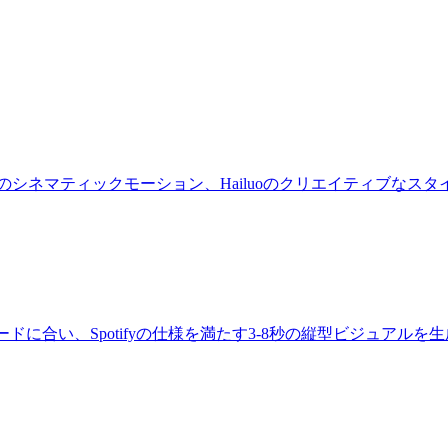
のシネマティックモーション、Hailuoのクリエイティブなス
クのムードに合い、Spotifyの仕様を満たす3-8秒の縦型ビジュアル