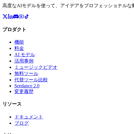
高度なAIモデルを使って、アイデアをプロフェッショナルな
プロダクト
機能
料金
AI モデル
活用事例
ミュージックビデオ
無料ツール
代替ツール比較
Seedance 2.0
変更履歴
リソース
ドキュメント
ブログ