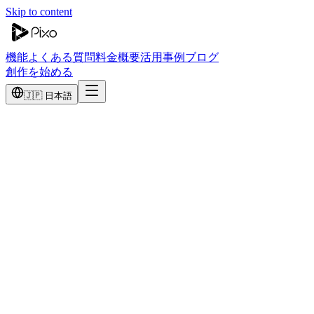
Skip to content
機能
よくある質問
料金
概要
活用事例
ブログ
創作を始める
🇯🇵 日本語