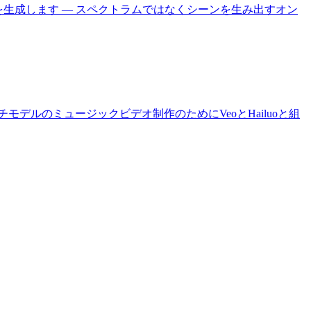
を生成します — スペクトラムではなくシーンを生み出すオン
デルのミュージックビデオ制作のためにVeoとHailuoと組