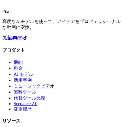
discord.gg/Wydr7efBf3
Discordに参加
Pixo
高度なAIモデルを使って、アイデアをプロフェッショナル
な動画に変換。
プロダクト
機能
料金
AI モデル
活用事例
ミュージックビデオ
無料ツール
代替ツール比較
Seedance 2.0
変更履歴
リソース