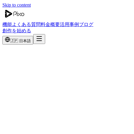
Skip to content
機能
よくある質問
料金
概要
活用事例
ブログ
創作を始める
🇯🇵 日本語
営業に相談