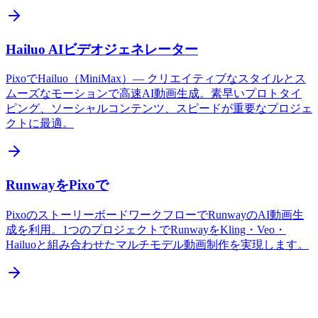
Hailuo AIビデオジェネレーター
PixoでHailuo（MiniMax）— クリエイティブなスタイルとス
ムーズなモーションで高速AI動画生成。素早いプロトタイ
ピング、ソーシャルコンテンツ、スピードが重要なプロジェ
クトに最適。
RunwayをPixoで
PixoのストーリーボードワークフローでRunwayのAI動画生
成を利用。1つのプロジェクトでRunwayをKling・Veo・
Hailuoと組み合わせたマルチモデル動画制作を実現します。