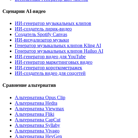
Сценарии AI-видео
ИИ-генератор музыкальных клипов
ИИ-создатель лирик-видео
Создатель Spotify Canvas
ИИ-визуализатор музыки
Генератор музыкальных клипов Kling AI
Генератор музыкальных клипов Hailuo AI
ИИ-генератор видео для YouTube
ИИ-генератор маркетинговых видео
ИИ-генератор короткометражек
ИИ-создатель видео для соцсетей
Сравнение альтернатив
Альтернатива Opus Clip
Альтернатива Hedra
Альтернатива Viewmax
Альтернатива Fliki
Альтернатива CapCut
Альтернатива Syllaby
Альтернатива Vivago
Альтернатива HeyGen