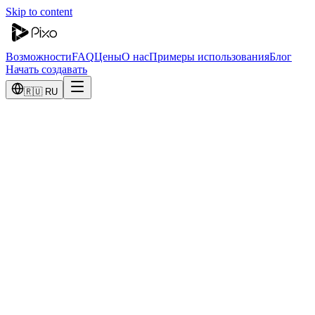
Skip to content
Возможности
FAQ
Цены
О нас
Примеры использования
Блог
Начать создавать
🇷🇺 RU