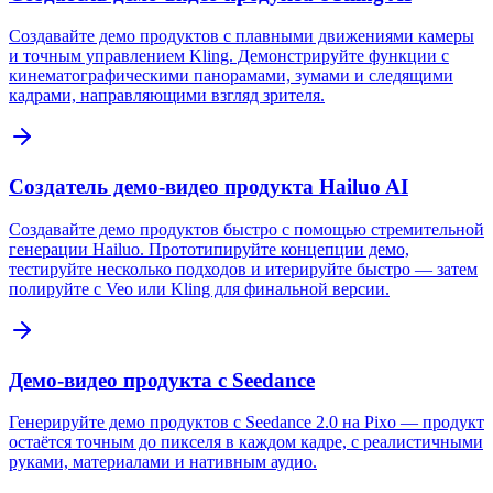
Создавайте демо продуктов с плавными движениями камеры
и точным управлением Kling. Демонстрируйте функции с
кинематографическими панорамами, зумами и следящими
кадрами, направляющими взгляд зрителя.
Создатель демо-видео продукта Hailuo AI
Создавайте демо продуктов быстро с помощью стремительной
генерации Hailuo. Прототипируйте концепции демо,
тестируйте несколько подходов и итерируйте быстро — затем
полируйте с Veo или Kling для финальной версии.
Демо-видео продукта с Seedance
Генерируйте демо продуктов с Seedance 2.0 на Pixo — продукт
остаётся точным до пикселя в каждом кадре, с реалистичными
руками, материалами и нативным аудио.