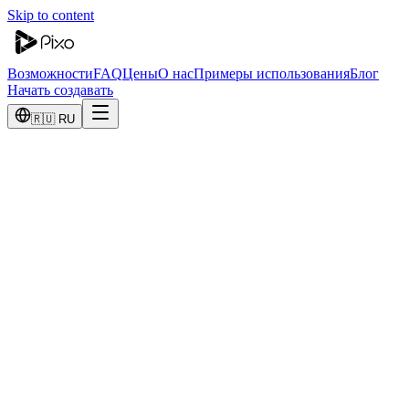
Skip to content
Возможности
FAQ
Цены
О нас
Примеры использования
Блог
Начать создавать
🇷🇺 RU