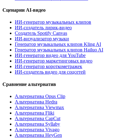
Сценарии AI-видео
ИИ-генератор музыкальных клипов
ИИ-создатель лирик-видео
Создатель Spotify Canvas
ИИ-визуализатор музыки
Генератор музыкальных клипов Kling AI
Генератор музыкальных клипов Hailuo AI
ИИ-генератор видео для YouTube
ИИ-генератор маркетинговых видео
ИИ-генератор короткометражек
ИИ-создатель видео для соцсетей
Сравнение альтернатив
Альтернатива Opus Clip
Альтернатива Hedra
Альтернатива Viewmax
Альтернатива Fliki
Альтернатива CapCut
Альтернатива Syllaby
Альтернатива Vivago
Альтернатива HeyGen