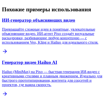
Похожие примеры использования
ИИ-генератор объясняющих видео
Превращайте сложные идеи в понятные, увлекательные
объясняющие видео. ИИ-агент Pixo создаёт визуальные
раскадровки, разбивающие любую концепцию — с
использованием Veo, Kling и Hailuo для идеального стиля.
Генератор видео Hailuo AI
Hailuo (MiniMax) на Pixo — быстрая генерация ИИ-видео с
креативными стилями и плавным движением. Идеально для
быстрого прототипирования, контента для соцсетей и
проектов, где важна скорость.