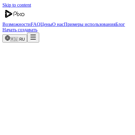
Skip to content
Возможности
FAQ
Цены
О нас
Примеры использования
Блог
Начать создавать
🇷🇺 RU