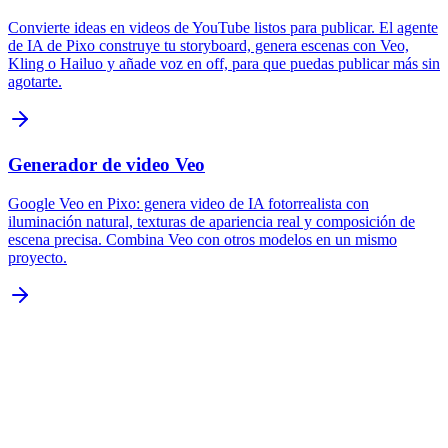
Convierte ideas en videos de YouTube listos para publicar. El agente
de IA de Pixo construye tu storyboard, genera escenas con Veo,
Kling o Hailuo y añade voz en off, para que puedas publicar más sin
agotarte.
Generador de video Veo
Google Veo en Pixo: genera video de IA fotorrealista con
iluminación natural, texturas de apariencia real y composición de
escena precisa. Combina Veo con otros modelos en un mismo
proyecto.