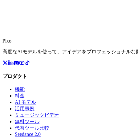
Pixo
高度なAIモデルを使って、アイデアをプロフェッショナルな
プロダクト
機能
料金
AI モデル
活用事例
ミュージックビデオ
無料ツール
代替ツール比較
Seedance 2.0