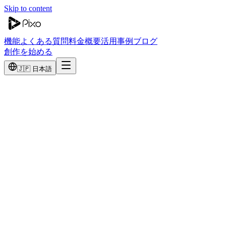
Skip to content
機能
よくある質問
料金
概要
活用事例
ブログ
創作を始める
🇯🇵 日本語