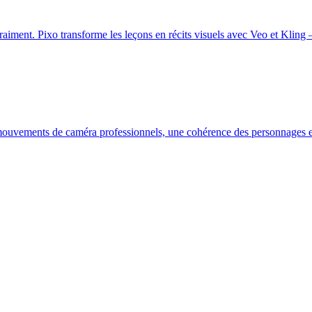
raiment. Pixo transforme les leçons en récits visuels avec Veo et Kling
ouvements de caméra professionnels, une cohérence des personnages et