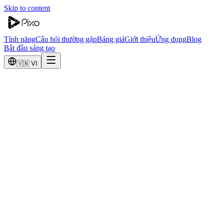
Skip to content
Tính năng
Câu hỏi thường gặp
Bảng giá
Giới thiệu
Ứng dụng
Blog
Bắt đầu sáng tạo
🇻🇳 VI
v
1.2.0
2026-01-15
Tính năng mới
Tạo video đa mô hình
Bản phát hành này giới thiệu tính năng được yêu cầu nhiều nhất: tạo v