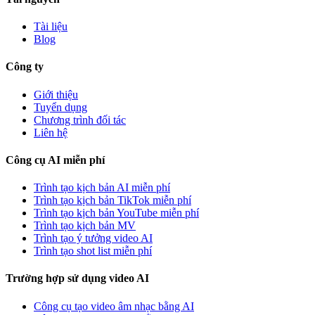
Tài liệu
Blog
Công ty
Giới thiệu
Tuyển dụng
Chương trình đối tác
Liên hệ
Công cụ AI miễn phí
Trình tạo kịch bản AI miễn phí
Trình tạo kịch bản TikTok miễn phí
Trình tạo kịch bản YouTube miễn phí
Trình tạo kịch bản MV
Trình tạo ý tưởng video AI
Trình tạo shot list miễn phí
Trường hợp sử dụng video AI
Công cụ tạo video âm nhạc bằng AI