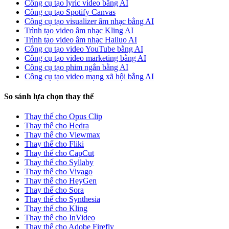
Công cụ tạo lyric video bằng AI
Công cụ tạo Spotify Canvas
Công cụ tạo visualizer âm nhạc bằng AI
Trình tạo video âm nhạc Kling AI
Trình tạo video âm nhạc Hailuo AI
Công cụ tạo video YouTube bằng AI
Công cụ tạo video marketing bằng AI
Công cụ tạo phim ngắn bằng AI
Công cụ tạo video mạng xã hội bằng AI
So sánh lựa chọn thay thế
Thay thế cho Opus Clip
Thay thế cho Hedra
Thay thế cho Viewmax
Thay thế cho Fliki
Thay thế cho CapCut
Thay thế cho Syllaby
Thay thế cho Vivago
Thay thế cho HeyGen
Thay thế cho Sora
Thay thế cho Synthesia
Thay thế cho Kling
Thay thế cho InVideo
Thay thế cho Adobe Firefly