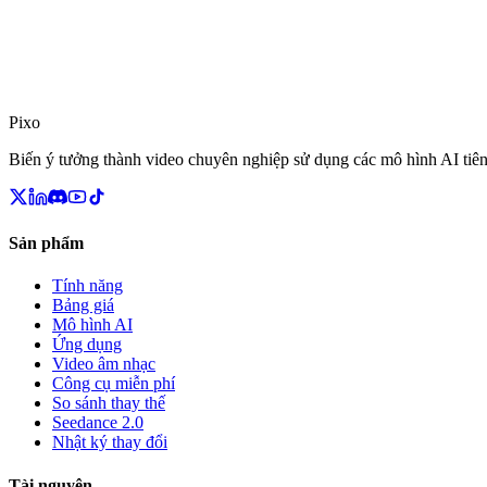
Tính năng mới
Bản phát hành đầu tiên
Bản phát hành nền tảng cốt lõi với khởi tạo dự án và khả năng tạo kh
Pixo
Biến ý tưởng thành video chuyên nghiệp sử dụng các mô hình AI tiên 
Sản phẩm
Tính năng
Bảng giá
Mô hình AI
Ứng dụng
Video âm nhạc
Công cụ miễn phí
So sánh thay thế
Seedance 2.0
Nhật ký thay đổi
Tài nguyên