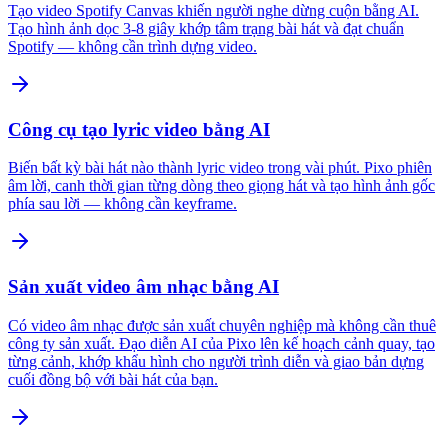
Tạo video Spotify Canvas khiến người nghe dừng cuộn bằng AI.
Tạo hình ảnh dọc 3-8 giây khớp tâm trạng bài hát và đạt chuẩn
Spotify — không cần trình dựng video.
Công cụ tạo lyric video bằng AI
Biến bất kỳ bài hát nào thành lyric video trong vài phút. Pixo phiên
âm lời, canh thời gian từng dòng theo giọng hát và tạo hình ảnh gốc
phía sau lời — không cần keyframe.
Sản xuất video âm nhạc bằng AI
Có video âm nhạc được sản xuất chuyên nghiệp mà không cần thuê
công ty sản xuất. Đạo diễn AI của Pixo lên kế hoạch cảnh quay, tạo
từng cảnh, khớp khẩu hình cho người trình diễn và giao bản dựng
cuối đồng bộ với bài hát của bạn.