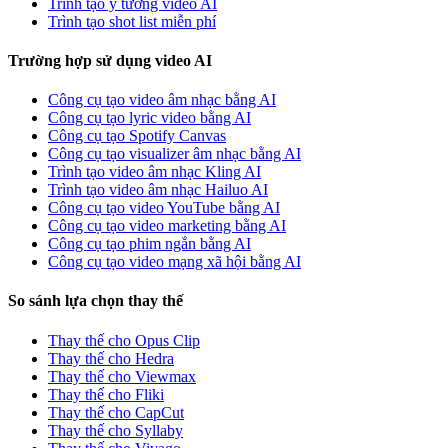
Trình tạo ý tưởng video AI
Trình tạo shot list miễn phí
Trường hợp sử dụng video AI
Công cụ tạo video âm nhạc bằng AI
Công cụ tạo lyric video bằng AI
Công cụ tạo Spotify Canvas
Công cụ tạo visualizer âm nhạc bằng AI
Trình tạo video âm nhạc Kling AI
Trình tạo video âm nhạc Hailuo AI
Công cụ tạo video YouTube bằng AI
Công cụ tạo video marketing bằng AI
Công cụ tạo phim ngắn bằng AI
Công cụ tạo video mạng xã hội bằng AI
So sánh lựa chọn thay thế
Thay thế cho Opus Clip
Thay thế cho Hedra
Thay thế cho Viewmax
Thay thế cho Fliki
Thay thế cho CapCut
Thay thế cho Syllaby