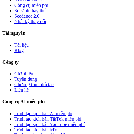
Công cụ miễn phí
So sánh thay thế
Seedance 2.0
Nhật ký thay đổi
Tài nguyên
Tài liệu
Blog
Công ty
Giới thiệu
Tuyển dụng
Chương trình đối tác
Liên hệ
Công cụ AI miễn phí
Trình tạo kịch bản AI miễn phí
Trình tạo kịch bản TikTok miễn phí
Trình tạo kịch bản YouTube miễn phí
Trình tạo kịch bản MV