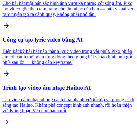
Cho bài hát một bản sắc hình ảnh vượt xa những cột sóng âm. Pixo
tạo video gốc theo tâm trạng cho âm nhạc của bạn — một visualizer
trực tuyến tạo ra cảnh quay, không phải phổ tần.
Công cụ tạo lyric video bằng AI
Biến bất kỳ bài hát nào thành lyric video trong vài phút. Pixo phiên
âm lời, canh thời gian từng dòng theo giọng hát và tạo hình ảnh gốc
phía sau lời — không cần keyframe.
Trình tạo video âm nhạc Hailuo AI
Tạo video âm nhạc phong cách hóa nhanh với tốc độ và phong cách
sáng tạo Hailuo. Khám phá concept hình ảnh nhanh, rồi hoàn thiện
với Kling hoặc Veo cho bản cuối.