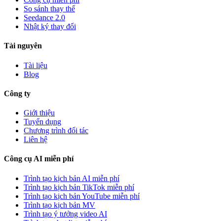
So sánh thay thế
Seedance 2.0
Nhật ký thay đổi
Tài nguyên
Tài liệu
Blog
Công ty
Giới thiệu
Tuyển dụng
Chương trình đối tác
Liên hệ
Công cụ AI miễn phí
Trình tạo kịch bản AI miễn phí
Trình tạo kịch bản TikTok miễn phí
Trình tạo kịch bản YouTube miễn phí
Trình tạo kịch bản MV
Trình tạo ý tưởng video AI