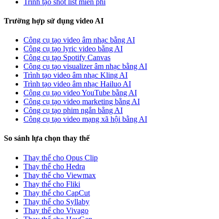
Trình tạo shot list miễn phí
Trường hợp sử dụng video AI
Công cụ tạo video âm nhạc bằng AI
Công cụ tạo lyric video bằng AI
Công cụ tạo Spotify Canvas
Công cụ tạo visualizer âm nhạc bằng AI
Trình tạo video âm nhạc Kling AI
Trình tạo video âm nhạc Hailuo AI
Công cụ tạo video YouTube bằng AI
Công cụ tạo video marketing bằng AI
Công cụ tạo phim ngắn bằng AI
Công cụ tạo video mạng xã hội bằng AI
So sánh lựa chọn thay thế
Thay thế cho Opus Clip
Thay thế cho Hedra
Thay thế cho Viewmax
Thay thế cho Fliki
Thay thế cho CapCut
Thay thế cho Syllaby
Thay thế cho Vivago