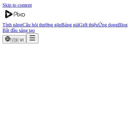
Skip to content
Tính năng
Câu hỏi thường gặp
Bảng giá
Giới thiệu
Ứng dụng
Blog
Bắt đầu sáng tạo
🇻🇳 VI
Hợp tác với Pixo
Tham gia hệ sinh thái nhà sáng tạo, nhà phát triển và agency đang
mở rộng ranh giới sáng tạo video AI.
Tại sao hợp tác với Pixo?
Chia sẻ doanh thu