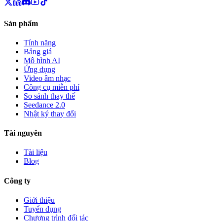
Sản phẩm
Tính năng
Bảng giá
Mô hình AI
Ứng dụng
Video âm nhạc
Công cụ miễn phí
So sánh thay thế
Seedance 2.0
Nhật ký thay đổi
Tài nguyên
Tài liệu
Blog
Công ty
Giới thiệu
Tuyển dụng
Chương trình đối tác