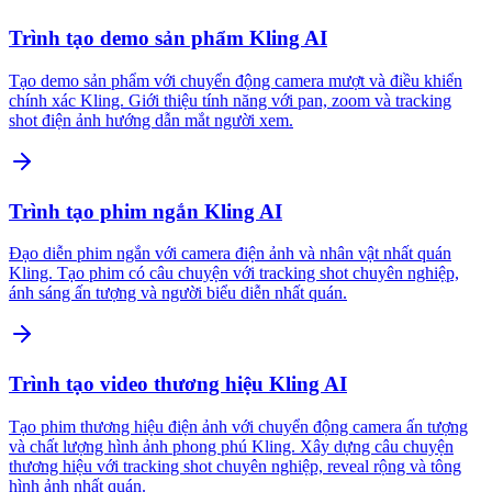
Trình tạo demo sản phẩm Kling AI
Tạo demo sản phẩm với chuyển động camera mượt và điều khiển
chính xác Kling. Giới thiệu tính năng với pan, zoom và tracking
shot điện ảnh hướng dẫn mắt người xem.
Trình tạo phim ngắn Kling AI
Đạo diễn phim ngắn với camera điện ảnh và nhân vật nhất quán
Kling. Tạo phim có câu chuyện với tracking shot chuyên nghiệp,
ánh sáng ấn tượng và người biểu diễn nhất quán.
Trình tạo video thương hiệu Kling AI
Tạo phim thương hiệu điện ảnh với chuyển động camera ấn tượng
và chất lượng hình ảnh phong phú Kling. Xây dựng câu chuyện
thương hiệu với tracking shot chuyên nghiệp, reveal rộng và tông
hình ảnh nhất quán.