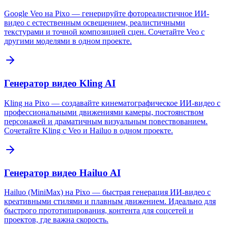
Google Veo на Pixo — генерируйте фотореалистичное ИИ-
видео с естественным освещением, реалистичными
текстурами и точной композицией сцен. Сочетайте Veo с
другими моделями в одном проекте.
Генератор видео Kling AI
Kling на Pixo — создавайте кинематографическое ИИ-видео с
профессиональными движениями камеры, постоянством
персонажей и драматичным визуальным повествованием.
Сочетайте Kling с Veo и Hailuo в одном проекте.
Генератор видео Hailuo AI
Hailuo (MiniMax) на Pixo — быстрая генерация ИИ-видео с
креативными стилями и плавным движением. Идеально для
быстрого прототипирования, контента для соцсетей и
проектов, где важна скорость.