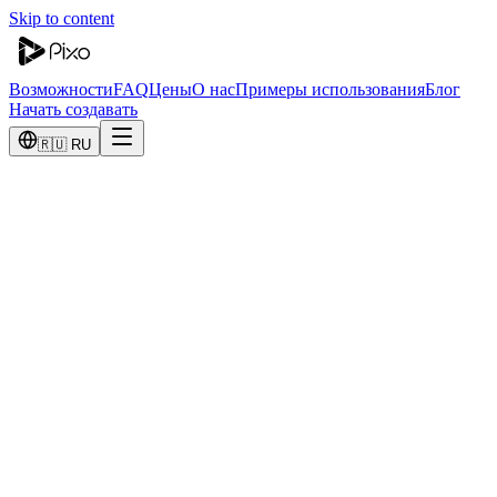
Skip to content
Возможности
FAQ
Цены
О нас
Примеры использования
Блог
Начать создавать
🇷🇺 RU