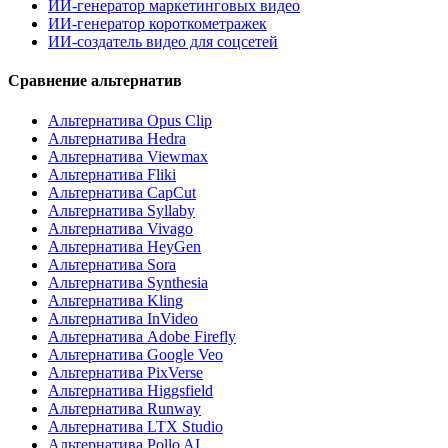
ИИ-генератор маркетинговых видео
ИИ-генератор короткометражек
ИИ-создатель видео для соцсетей
Сравнение альтернатив
Альтернатива Opus Clip
Альтернатива Hedra
Альтернатива Viewmax
Альтернатива Fliki
Альтернатива CapCut
Альтернатива Syllaby
Альтернатива Vivago
Альтернатива HeyGen
Альтернатива Sora
Альтернатива Synthesia
Альтернатива Kling
Альтернатива InVideo
Альтернатива Adobe Firefly
Альтернатива Google Veo
Альтернатива PixVerse
Альтернатива Higgsfield
Альтернатива Runway
Альтернатива LTX Studio
Альтернатива Pollo AI