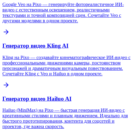
Google Veo на Pixo — генерируйте фотореалистичное ИИ-
видео с естественным освещением, реалистичными
текстурами и точной композицией сцен. Сочетайте Veo с
другими моделями в одном проекте.
Генератор видео Kling AI
Kling на Pixo — создавайте кинематографическое ИИ-видео с
профессиональными движениями камеры, постоянством
персонажей и драматичным визуальным повествованием.
Сочетайте Kling с Veo и Hailuo в одном проекте.
Генератор видео Hailuo AI
Hailuo (MiniMax) на Pixo — быстрая генерация ИИ-видео с
креативными стилями и плавным движением. Идеально для
быстрого прототипирования, контента для соцсетей и
проектов, где важна скорость.