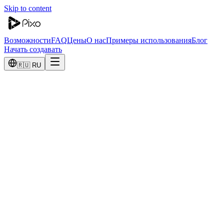
Skip to content
Возможности
FAQ
Цены
О нас
Примеры использования
Блог
Начать создавать
🇷🇺 RU