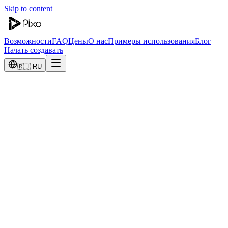
Skip to content
Возможности
FAQ
Цены
О нас
Примеры использования
Блог
Начать создавать
🇷🇺 RU