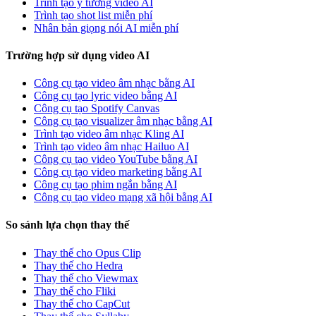
Trình tạo ý tưởng video AI
Trình tạo shot list miễn phí
Nhân bản giọng nói AI miễn phí
Trường hợp sử dụng video AI
Công cụ tạo video âm nhạc bằng AI
Công cụ tạo lyric video bằng AI
Công cụ tạo Spotify Canvas
Công cụ tạo visualizer âm nhạc bằng AI
Trình tạo video âm nhạc Kling AI
Trình tạo video âm nhạc Hailuo AI
Công cụ tạo video YouTube bằng AI
Công cụ tạo video marketing bằng AI
Công cụ tạo phim ngắn bằng AI
Công cụ tạo video mạng xã hội bằng AI
So sánh lựa chọn thay thế
Thay thế cho Opus Clip
Thay thế cho Hedra
Thay thế cho Viewmax
Thay thế cho Fliki
Thay thế cho CapCut