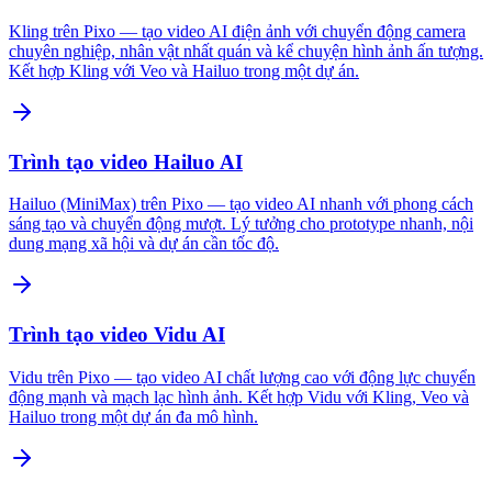
Kling trên Pixo — tạo video AI điện ảnh với chuyển động camera
chuyên nghiệp, nhân vật nhất quán và kể chuyện hình ảnh ấn tượng.
Kết hợp Kling với Veo và Hailuo trong một dự án.
Trình tạo video Hailuo AI
Hailuo (MiniMax) trên Pixo — tạo video AI nhanh với phong cách
sáng tạo và chuyển động mượt. Lý tưởng cho prototype nhanh, nội
dung mạng xã hội và dự án cần tốc độ.
Trình tạo video Vidu AI
Vidu trên Pixo — tạo video AI chất lượng cao với động lực chuyển
động mạnh và mạch lạc hình ảnh. Kết hợp Vidu với Kling, Veo và
Hailuo trong một dự án đa mô hình.