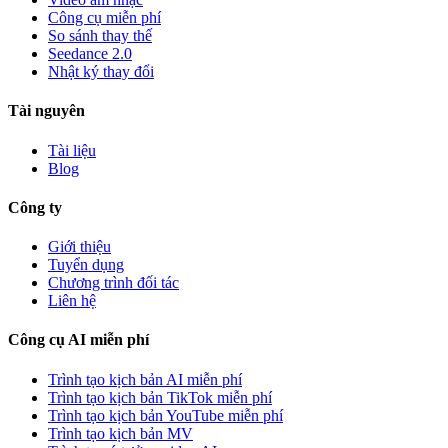
Công cụ miễn phí
So sánh thay thế
Seedance 2.0
Nhật ký thay đổi
Tài nguyên
Tài liệu
Blog
Công ty
Giới thiệu
Tuyển dụng
Chương trình đối tác
Liên hệ
Công cụ AI miễn phí
Trình tạo kịch bản AI miễn phí
Trình tạo kịch bản TikTok miễn phí
Trình tạo kịch bản YouTube miễn phí
Trình tạo kịch bản MV