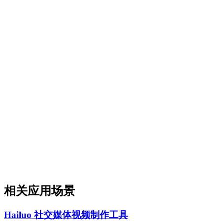
相关应用场景
Hailuo 社交媒体视频制作工具