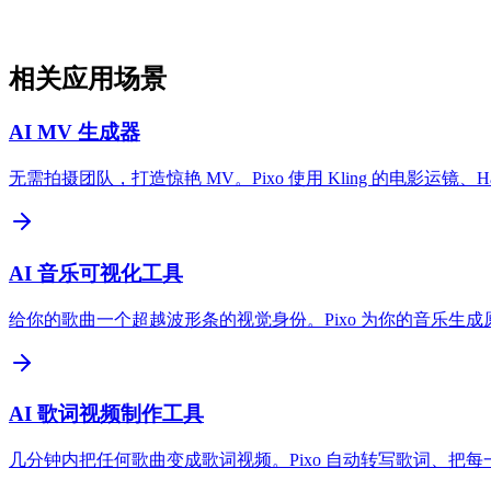
相关应用场景
AI MV 生成器
无需拍摄团队，打造惊艳 MV。Pixo 使用 Kling 的电影运镜
AI 音乐可视化工具
给你的歌曲一个超越波形条的视觉身份。Pixo 为你的音乐
AI 歌词视频制作工具
几分钟内把任何歌曲变成歌词视频。Pixo 自动转写歌词、