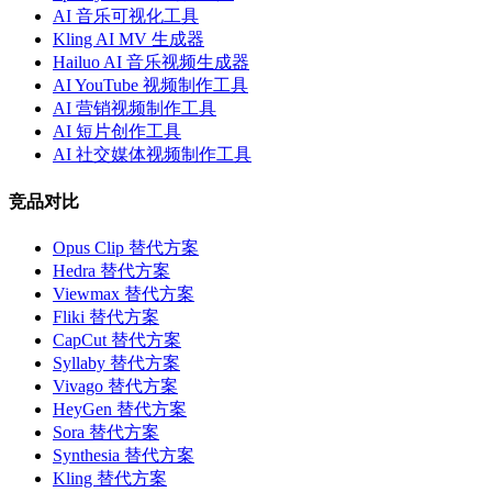
AI 音乐可视化工具
Kling AI MV 生成器
Hailuo AI 音乐视频生成器
AI YouTube 视频制作工具
AI 营销视频制作工具
AI 短片创作工具
AI 社交媒体视频制作工具
竞品对比
Opus Clip 替代方案
Hedra 替代方案
Viewmax 替代方案
Fliki 替代方案
CapCut 替代方案
Syllaby 替代方案
Vivago 替代方案
HeyGen 替代方案
Sora 替代方案
Synthesia 替代方案
Kling 替代方案