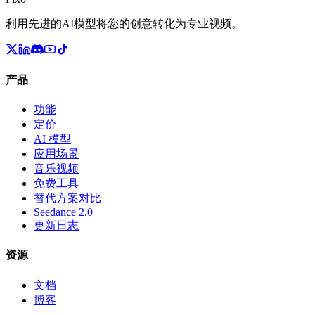
利用先进的AI模型将您的创意转化为专业视频。
产品
功能
定价
AI 模型
应用场景
音乐视频
免费工具
替代方案对比
Seedance 2.0
更新日志
资源
文档
博客