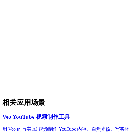
相关应用场景
Veo YouTube 视频制作工具
用 Veo 的写实 AI 视频制作 YouTube 内容。自然光照、写实环