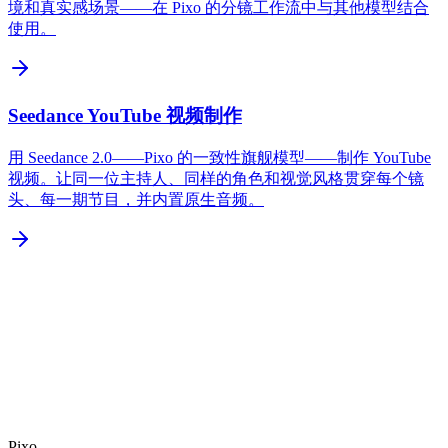
境和真实感场景——在 Pixo 的分镜工作流中与其他模型结合
使用。
Seedance YouTube 视频制作
用 Seedance 2.0——Pixo 的一致性旗舰模型——制作 YouTube
视频。让同一位主持人、同样的角色和视觉风格贯穿每个镜
头、每一期节目，并内置原生音频。
Pixo