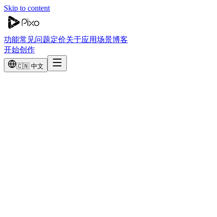
Skip to content
功能
常见问题
定价
关于
应用场景
博客
开始创作
🇨🇳 中文