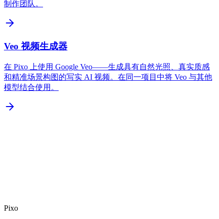
制作团队。
Veo 视频生成器
在 Pixo 上使用 Google Veo——生成具有自然光照、真实质感
和精准场景构图的写实 AI 视频。在同一项目中将 Veo 与其他
模型结合使用。
Pixo