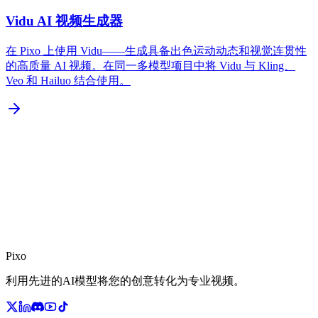
Vidu AI 视频生成器
在 Pixo 上使用 Vidu——生成具备出色运动动态和视觉连贯性
的高质量 AI 视频。在同一多模型项目中将 Vidu 与 Kling、
Veo 和 Hailuo 结合使用。
Pixo
利用先进的AI模型将您的创意转化为专业视频。