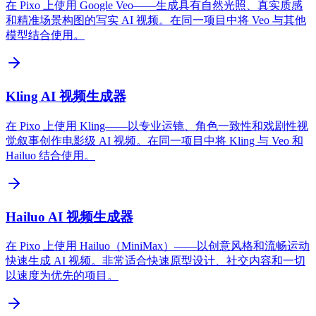
在 Pixo 上使用 Google Veo——生成具有自然光照、真实质感
和精准场景构图的写实 AI 视频。在同一项目中将 Veo 与其他
模型结合使用。
Kling AI 视频生成器
在 Pixo 上使用 Kling——以专业运镜、角色一致性和戏剧性视
觉叙事创作电影级 AI 视频。在同一项目中将 Kling 与 Veo 和
Hailuo 结合使用。
Hailuo AI 视频生成器
在 Pixo 上使用 Hailuo（MiniMax）——以创意风格和流畅运动
快速生成 AI 视频。非常适合快速原型设计、社交内容和一切
以速度为优先的项目。