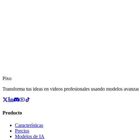
7
.
Disputas y contracargos
Si crees que un cargo es incorrecto, contáctanos antes de abrir una 
puede dar lugar a la suspensión de tu cuenta hasta su resolución.
8
.
Cambios en esta política
Podemos actualizar esta política de vez en cuando. Los cambios import
constituye la aceptación de la política revisada.
Pixo
Transforma tus ideas en videos profesionales usando modelos avanza
Producto
Características
Precios
Modelos de IA