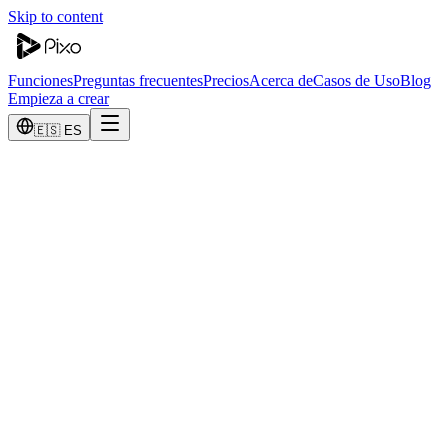
Skip to content
Funciones
Preguntas frecuentes
Precios
Acerca de
Casos de Uso
Blog
Empieza a crear
🇪🇸 ES
1
.
Resumen
Esta Política de reembolso y cancelación explica cómo se facturan, ca
con ellos.
2
.
Suscripciones y facturación