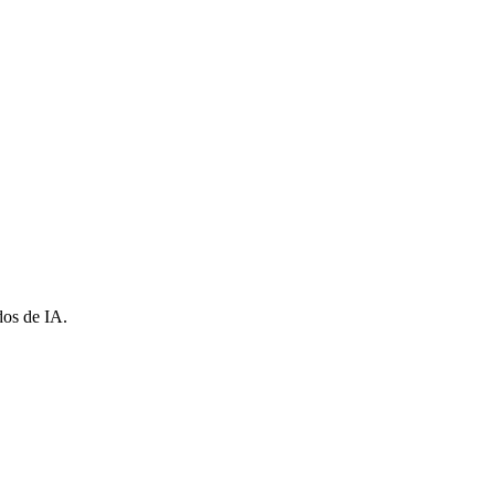
disputa con tu banco; normalmente podemos resolver los problemas más rá
antes se reflejan en la fecha de «Última actualización» que aparece arr
dos de IA.